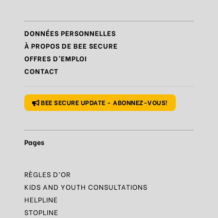
Règle
N°6 – Remettre en question ce que l’on voit
Règle
N°7 – Réagir et signaler
DONNÉES PERSONNELLES
Règle
N°8 – Protéger sa vie privée
À PROPOS DE BEE SECURE
OFFRES D’EMPLOI
Règle
N°9 – Savoir s’accorder une pause
CONTACT
Règle
N°10 – Des questions ? Parles-en
BEE SECURE UPDATE - ABONNEZ-VOUS!
Pages
RÈGLES D’OR
KIDS AND YOUTH CONSULTATIONS
HELPLINE
STOPLINE