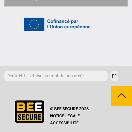
Règle
N°1 – Utiliser un mot de passe sûr
Règle
N°2 – Réfléchir avant de cliquer !
Règle
N°3 – Réfléchir à ce que l’on publie
© BEE SECURE 2026
Règle
N°4 – Respecter les autres
NOTICE LÉGALE
Règle
N°5 – Se protéger du piratage
ACCESSIBILITÉ