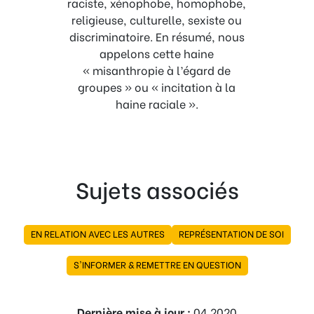
raciste, xénophobe, homophobe,
religieuse, culturelle, sexiste ou
discriminatoire. En résumé, nous
appelons cette haine
« misanthropie à l’égard de
groupes » ou « incitation à la
haine raciale ».
Sujets associés
EN RELATION AVEC LES AUTRES
REPRÉSENTATION DE SOI
S'INFORMER & REMETTRE EN QUESTION
Dernière mise à jour :
04.2020