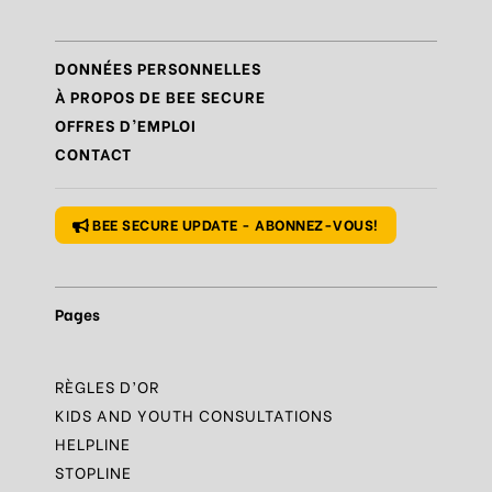
Règle
N°7 – Réagir et signaler
Règle
N°8 – Protéger sa vie privée
DONNÉES PERSONNELLES
Règle
N°9 – Savoir s’accorder une pause
À PROPOS DE BEE SECURE
OFFRES D’EMPLOI
Règle
N°10 – Des questions ? Parles-en
CONTACT
Règle
N°1 – Utiliser un mot de passe sûr
BEE SECURE UPDATE - ABONNEZ-VOUS!
Pages
RÈGLES D’OR
KIDS AND YOUTH CONSULTATIONS
HELPLINE
STOPLINE