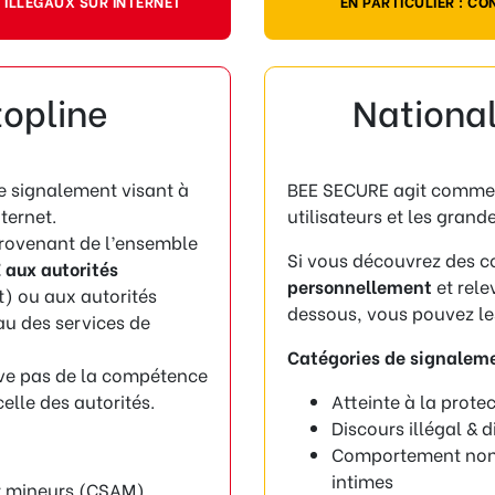
 ILLÉGAUX SUR INTERNET
EN PARTICULIER : C
opline
National
e signalement visant à
BEE SECURE agit comme s
ternet.
utilisateurs et les grand
provenant de l’ensemble
Si vous découvrez des 
 aux autorités
personnellement
et rele
) ou aux autorités
dessous, vous pouvez les
au des services de
Catégories de signaleme
ève pas de la compétence
elle des autorités.
Atteinte à la prote
Discours illégal & 
Comportement non 
intimes
ur mineurs (CSAM)