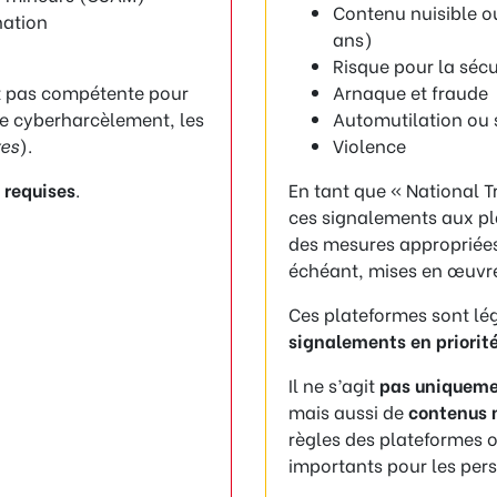
Contenu nuisible o
nation
ans)
Risque pour la sécu
t pas compétente pour
Arnaque et fraude
 le cyberharcèlement, les
Automutilation ou 
es
).
Violence
 requises
.
En tant que « National 
ces signalements aux pl
des mesures appropriées 
échéant, mises en œuvre,
Ces plateformes sont l
signalements en priorit
Il ne s’agit
pas uniqueme
mais aussi de
contenus n
règles des plateformes 
importants pour les per