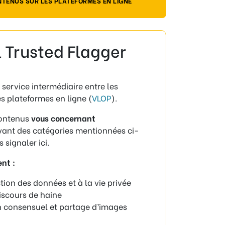
ONTENUS SUR LES PLATEFORMES EN LIGNE
 Trusted Flagger
ervice intermédiaire entre les
es plateformes en ligne (
VLOP
).
contenus
vous concernant
vant des catégories mentionnées ci-
 signaler ici.
nt :
ction des données et à la vie privée
discours de haine
consensuel et partage d’images