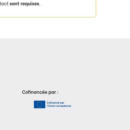
tact
sont requises
.
Cofinancée par :