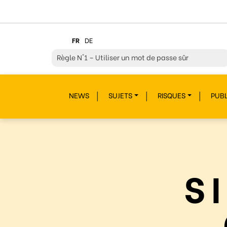
FR
DE
Règle
N°1 – Utiliser un mot de passe sûr
Règle
N°2 – Réfléchir avant de cliquer !
NEWS
SUJETS
RISQUES
PUBL
Règle
N°3 – Réfléchir à ce que l’on publie
Règle
N°4 – Respecter les autres
Règle
N°5 – Se protéger du piratage
Règle
N°6 – Remettre en question ce que l’on voit
S
Règle
N°7 – Réagir et signaler
Règle
N°8 – Protéger sa vie privée
Règle
N°9 – Savoir s’accorder une pause