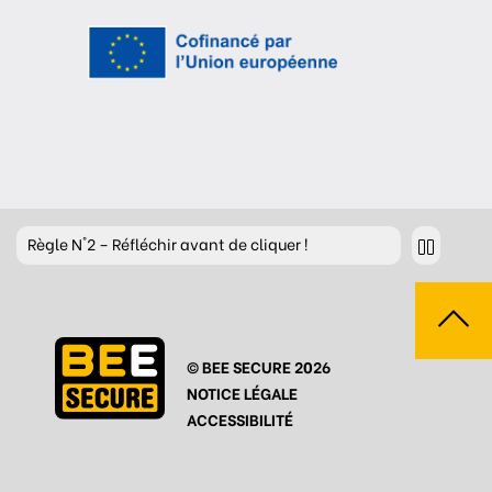
Règle
N°2 – Réfléchir avant de cliquer !
Règle
N°3 – Réfléchir à ce que l’on publie
Règle
N°4 – Respecter les autres
© BEE SECURE 2026
Règle
N°5 – Se protéger du piratage
NOTICE LÉGALE
Règle
N°6 – Remettre en question ce que l’on voit
ACCESSIBILITÉ
Règle
N°7 – Réagir et signaler