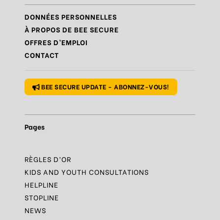
Règle
N°8 – Protéger sa vie privée
DONNÉES PERSONNELLES
Règle
N°9 – Savoir s’accorder une pause
À PROPOS DE BEE SECURE
OFFRES D’EMPLOI
Règle
N°10 – Des questions ? Parles-en
CONTACT
Règle
N°1 – Utiliser un mot de passe sûr
BEE SECURE UPDATE - ABONNEZ-VOUS!
Pages
RÈGLES D’OR
KIDS AND YOUTH CONSULTATIONS
HELPLINE
STOPLINE
NEWS