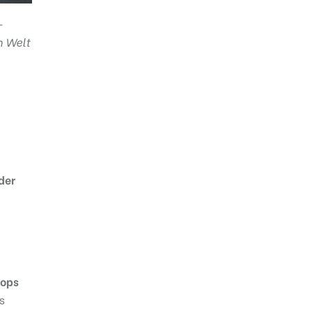
-
n Welt
der
hops
s