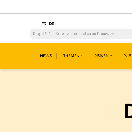
FR
DE
Regel
N°2 – Überdenke jeden deiner Klicks
Regel
N°3 – Überdenke was du postest
NEWS
THEMEN
RISIKEN
PUB
Regel
N°4 – Respektiere andere
Regel
N°5 – Schütze dich vor Hackern/Malware
Regel
N°6 – Glaub nicht alles im Internet
Regel
N°7 – Schau nicht weg!
Regel
N°8- Schütze deine Geheimnisse
Regel
N°9 – Gönn dir auch mal eine Pause
Regel
N°10 – Fragen? Bleib nicht allein!