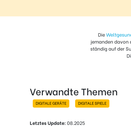
Regel
N°1 – Benutze ein sicheres Passwort
Die
Weltgesun
jemanden davon ab
ständig auf der S
D
Verwandte Themen
DIGITALE GERÄTE
DIGITALE SPIELE
Letztes Update:
08.2025