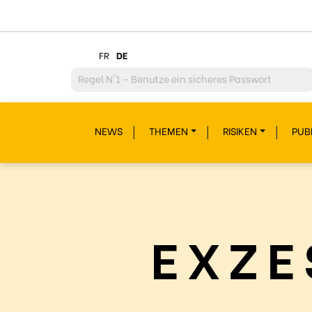
FR
DE
Regel
N°2 – Überdenke jeden deiner Klicks
Regel
N°3 – Überdenke was du postest
NEWS
THEMEN
RISIKEN
PUB
Regel
N°4 – Respektiere andere
Regel
N°5 – Schütze dich vor Hackern/Malware
Regel
N°6 – Glaub nicht alles im Internet
Regel
N°7 – Schau nicht weg!
EXZE
Regel
N°8- Schütze deine Geheimnisse
Regel
N°9 – Gönn dir auch mal eine Pause
Regel
N°10 – Fragen? Bleib nicht allein!