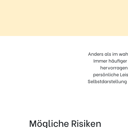
Regel
N°1 – Benutze ein sicheres Passwort
Anders als im wahr
Immer häufiger 
hervorragend
persönliche Leis
Selbstdarstellung 
Mögliche Risiken