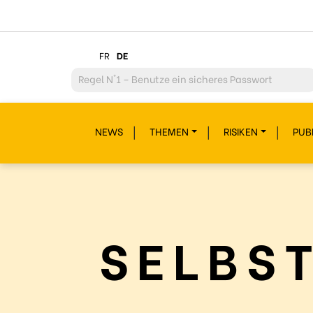
FR
DE
Regel
N°2 – Überdenke jeden deiner Klicks
Regel
N°3 – Überdenke was du postest
NEWS
THEMEN
RISIKEN
PUB
Regel
N°4 – Respektiere andere
Regel
N°5 – Schütze dich vor Hackern/Malware
Regel
N°6 – Glaub nicht alles im Internet
Regel
N°7 – Schau nicht weg!
SELBS
Regel
N°8- Schütze deine Geheimnisse
Regel
N°9 – Gönn dir auch mal eine Pause
Regel
N°10 – Fragen? Bleib nicht allein!