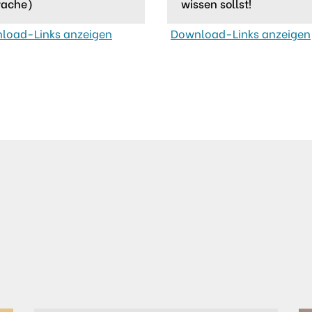
rache)
wissen sollst!
load-Links anzeigen
Download-Links anzeigen