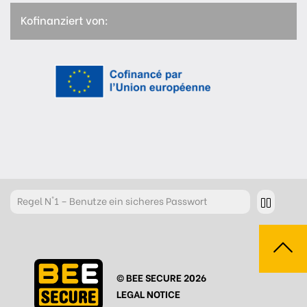
Kofinanziert von:
Regel
N°1 – Benutze ein sicheres Passwort
Regel
N°2 – Überdenke jeden deiner Klicks
Regel
N°3 – Überdenke was du postest
© BEE SECURE 2026
Regel
N°4 – Respektiere andere
LEGAL NOTICE