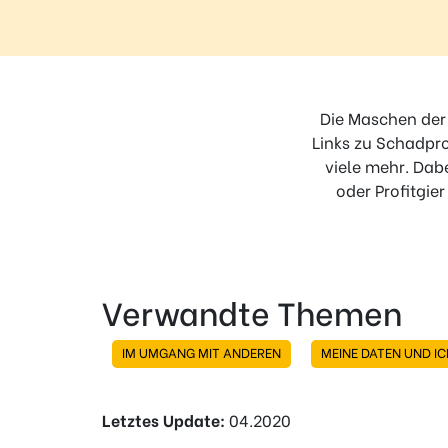
Regel
N°1 – Benutze ein sicheres Passwort
Die Maschen der 
Links zu Schadpr
viele mehr. Dab
oder Profitgier
Verwandte Themen
IM UMGANG MIT ANDEREN
MEINE DATEN UND IC
Letztes Update:
04.2020