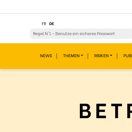
FR
DE
Regel
N°2 – Überdenke jeden deiner Klicks
Regel
N°3 – Überdenke was du postest
NEWS
THEMEN
RISIKEN
PUB
Regel
N°4 – Respektiere andere
Regel
N°5 – Schütze dich vor Hackern/Malware
Regel
N°6 – Glaub nicht alles im Internet
Regel
N°7 – Schau nicht weg!
BET
Regel
N°8- Schütze deine Geheimnisse
Regel
N°9 – Gönn dir auch mal eine Pause
Regel
N°10 – Fragen? Bleib nicht allein!