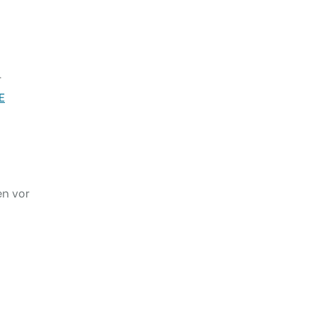
r
E
en vor