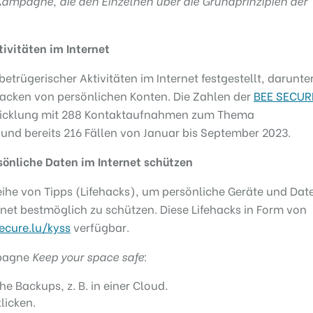
Kampagne, die den Einzelnen über die Grundprinzipien der
ivitäten im Internet
etrügerischer Aktivitäten im Internet festgestellt, darunte
Hacken von persönlichen Konten. Die Zahlen der
BEE SECUR
wicklung mit 288 Kontaktaufnahmen zum Thema
 und bereits 216 Fällen von Januar bis September 2023.
rsönliche Daten im Internet schützen
eihe von Tipps (Lifehacks), um persönliche Geräte und Dat
ernet bestmöglich zu schützen. Diese Lifehacks in Form von
ecure.lu/kyss
verfügbar.
mpagne
Keep your space safe
:
e Backups, z. B. in einer Cloud.
licken.