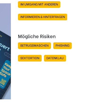
IM UMGANG MIT ANDEREN
INFORMIEREN & HINTERFRAGEN
Mögliche Risiken
BETRUGSMASCHEN
PHISHING
SEXTORTION
DATENKLAU