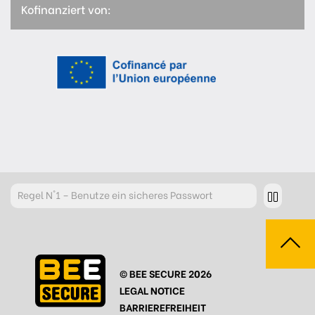
Kofinanziert von:
Regel
N°1 – Benutze ein sicheres Passwort
Regel
N°2 – Überdenke jeden deiner Klicks
Regel
N°3 – Überdenke was du postest
© BEE SECURE 2026
Regel
N°4 – Respektiere andere
LEGAL NOTICE
Regel
N°5 – Schütze dich vor Hackern/Malware
BARRIEREFREIHEIT