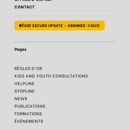
Règle
N°10 – Des questions ? Parles-en
CONTACT
Règle
N°1 – Utiliser un mot de passe sûr
BEE SECURE UPDATE - ABONNEZ-VOUS!
Pages
RÈGLES D’OR
KIDS AND YOUTH CONSULTATIONS
HELPLINE
STOPLINE
NEWS
PUBLICATIONS
FORMATIONS
ÉVÈNEMENTS