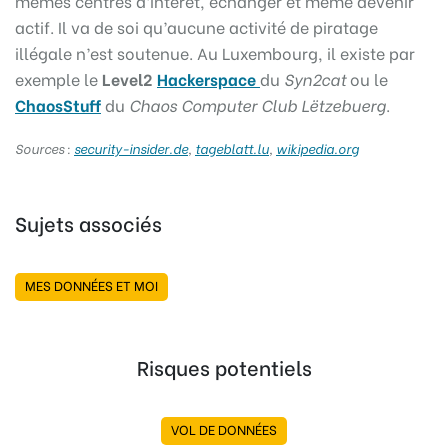
mêmes centres d’intérêt, échanger et même devenir
actif. Il va de soi qu’aucune activité de piratage
illégale n’est soutenue. Au Luxembourg, il existe par
exemple le
Level2
Hackerspace
du
Syn2cat
ou le
ChaosStuff
du
Chaos Computer Club Lëtzebuerg
.
Sources :
security-insider.de
,
tageblatt.lu
,
wikipedia.org
Sujets associés
MES DONNÉES ET MOI
Risques potentiels
VOL DE DONNÉES