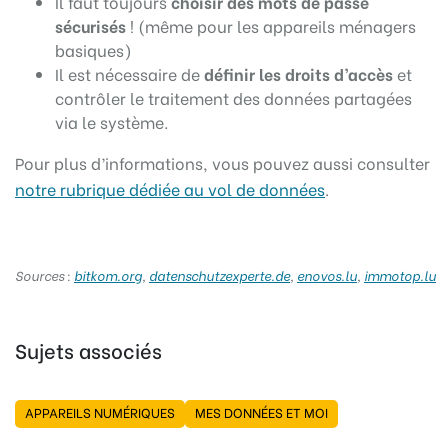
Il faut toujours
choisir des mots de passe
sécurisés
! (même pour les appareils ménagers
basiques)
Il est nécessaire de
définir les droits d’accès
et
contrôler le traitement des données partagées
via le système.
Pour plus d’informations, vous pouvez aussi consulter
notre rubrique dédiée au vol de données
.
Sources :
bitkom.org
,
datenschutzexperte.de
,
enovos.lu
,
immotop.lu
Sujets associés
APPAREILS NUMÉRIQUES
MES DONNÉES ET MOI