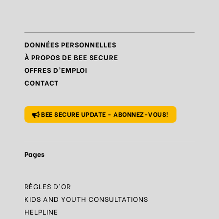
Règle
N°7 – Réagir et signaler
Règle
N°8 – Protéger sa vie privée
DONNÉES PERSONNELLES
Règle
N°9 – Savoir s’accorder une pause
À PROPOS DE BEE SECURE
OFFRES D’EMPLOI
Règle
N°10 – Des questions ? Parles-en
CONTACT
Règle
N°1 – Utiliser un mot de passe sûr
BEE SECURE UPDATE - ABONNEZ-VOUS!
Pages
RÈGLES D’OR
KIDS AND YOUTH CONSULTATIONS
HELPLINE