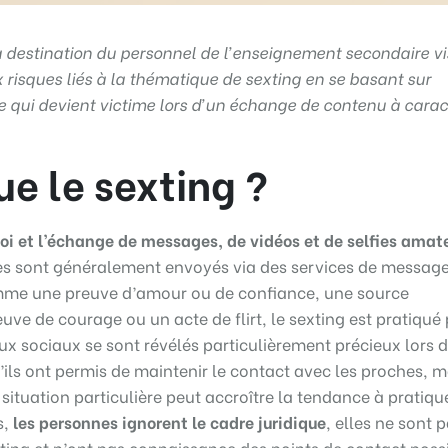
à destination du personnel de l’enseignement secondaire vi
x risques liés à la thématique de sexting en se basant sur
ille qui devient victime lors d’un échange de contenu à cara
e le sexting ?
voi et l’échange de messages, de vidéos et de selfies amat
s sont généralement envoyés via des services de message
omme une preuve d’amour ou de confiance, une source
uve de courage ou un acte de flirt, le sexting est pratiqué
ux sociaux se sont révélés particulièrement précieux lors d
ls ont permis de maintenir le contact avec les proches, m
 situation particulière peut accroître la tendance à pratique
s,
les personnes ignorent le cadre juridique
, elles ne sont 
ting et n’ont pas connaissance des points de contact poss