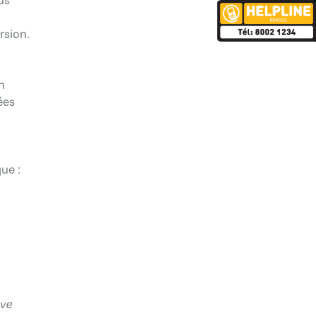
rsion.
n
ées
ue :
ive