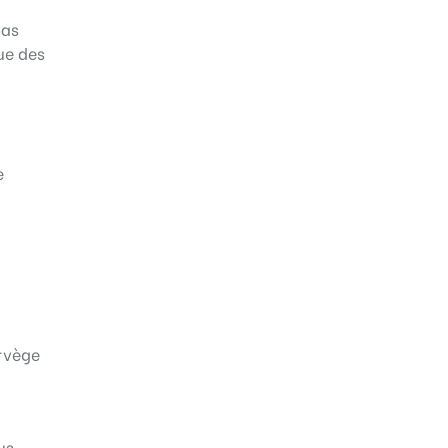
pas
que des
e
orvège
us