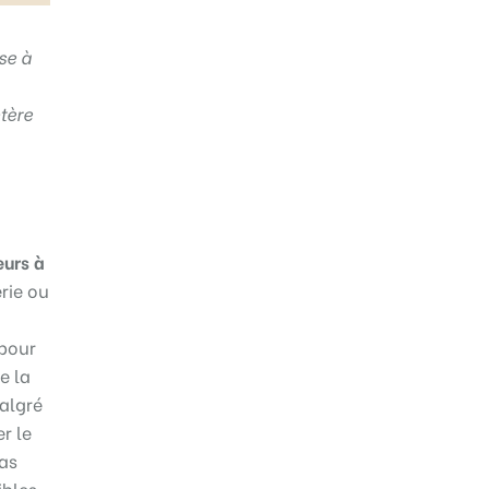
se à
ctère
eurs à
rie ou
 pour
e la
algré
r le
pas
ibles