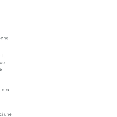
onne
 il
que
e
s
t des
ci une