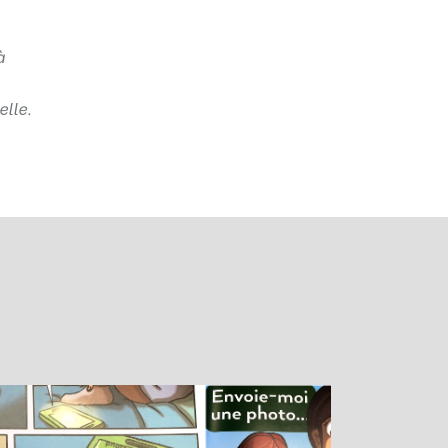
à
lle.