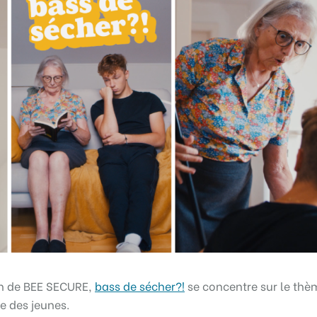
on de BEE SECURE,
bass de sécher?!
se concentre sur le thè
ie des jeunes.