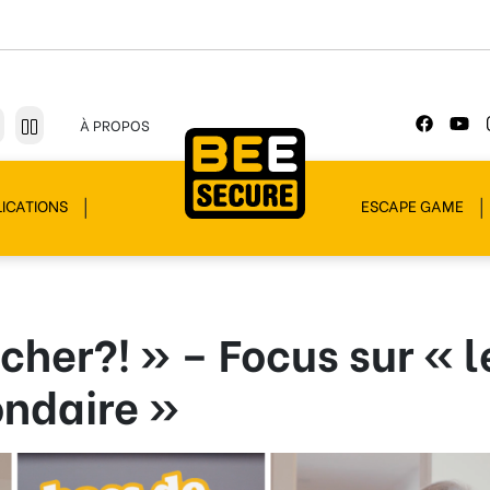
À PROPOS
ICATIONS
ESCAPE GAME
cher?! » – Focus sur « l
ondaire »