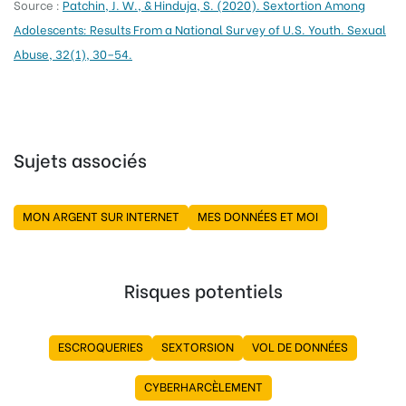
Source :
Patchin, J. W., & Hinduja, S. (2020). Sextortion Among
Adolescents: Results From a National Survey of U.S. Youth. Sexual
Abuse, 32(1), 30–54.
Sujets associés
MON ARGENT SUR INTERNET
MES DONNÉES ET MOI
Risques potentiels
ESCROQUERIES
SEXTORSION
VOL DE DONNÉES
CYBERHARCÈLEMENT