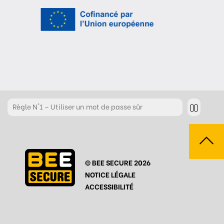
Règle
N°1 – Utiliser un mot de passe sûr
Règle
N°2 – Réfléchir avant de cliquer !
Règle
N°3 – Réfléchir à ce que l’on publie
© BEE SECURE 2026
Règle
N°4 – Respecter les autres
NOTICE LÉGALE
Règle
N°5 – Se protéger du piratage
ACCESSIBILITÉ
Règle
N°6 – Remettre en question ce que l’on voit