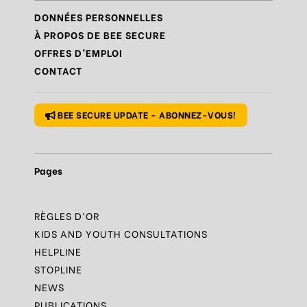
Règle
N°7 – Réagir et signaler
DONNÉES PERSONNELLES
Règle
N°8 – Protéger sa vie privée
À PROPOS DE BEE SECURE
OFFRES D’EMPLOI
Règle
N°9 – Savoir s’accorder une pause
CONTACT
Règle
N°10 – Des questions ? Parles-en
BEE SECURE UPDATE - ABONNEZ-VOUS!
Pages
RÈGLES D’OR
KIDS AND YOUTH CONSULTATIONS
HELPLINE
STOPLINE
NEWS
PUBLICATIONS