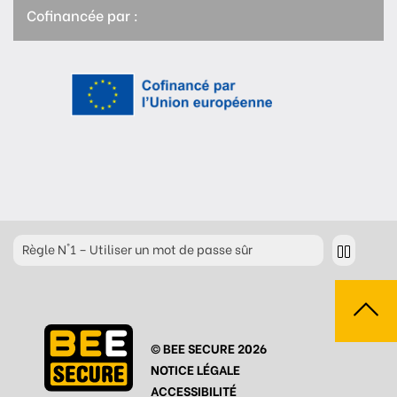
Cofinancée par :
Règle
N°1 – Utiliser un mot de passe sûr
Règle
N°2 – Réfléchir avant de cliquer !
Règle
N°3 – Réfléchir à ce que l’on publie
© BEE SECURE 2026
Règle
N°4 – Respecter les autres
NOTICE LÉGALE
Règle
N°5 – Se protéger du piratage
ACCESSIBILITÉ