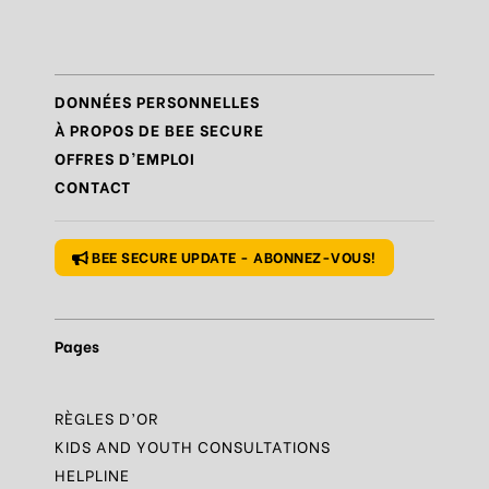
Règle
N°6 – Remettre en question ce que l’on voit
Règle
N°7 – Réagir et signaler
DONNÉES PERSONNELLES
Règle
N°8 – Protéger sa vie privée
À PROPOS DE BEE SECURE
OFFRES D’EMPLOI
Règle
N°9 – Savoir s’accorder une pause
CONTACT
Règle
N°10 – Des questions ? Parles-en
BEE SECURE UPDATE - ABONNEZ-VOUS!
Pages
RÈGLES D’OR
KIDS AND YOUTH CONSULTATIONS
HELPLINE