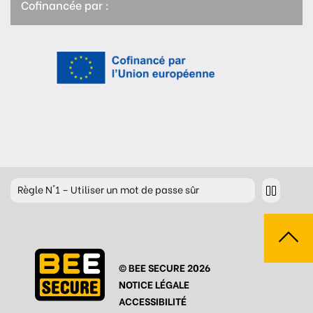
Cofinancée par :
Règle
N°1 – Utiliser un mot de passe sûr
Règle
N°2 – Réfléchir avant de cliquer !
Règle
N°3 – Réfléchir à ce que l’on publie
© BEE SECURE 2026
Règle
N°4 – Respecter les autres
NOTICE LÉGALE
Règle
N°5 – Se protéger du piratage
ACCESSIBILITÉ