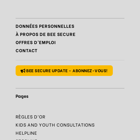
Règle
N°6 – Remettre en question ce que l’on voit
Règle
N°7 – Réagir et signaler
DONNÉES PERSONNELLES
Règle
N°8 – Protéger sa vie privée
À PROPOS DE BEE SECURE
OFFRES D’EMPLOI
Règle
N°9 – Savoir s’accorder une pause
CONTACT
Règle
N°10 – Des questions ? Parles-en
BEE SECURE UPDATE - ABONNEZ-VOUS!
Pages
RÈGLES D’OR
KIDS AND YOUTH CONSULTATIONS
HELPLINE