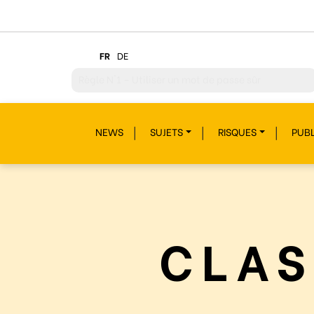
FR
DE
Règle
N°2 – Réfléchir avant de cliquer !
Règle
N°3 – Réfléchir à ce que l’on publie
NEWS
SUJETS
RISQUES
PUBL
Règle
N°4 – Respecter les autres
Règle
N°5 – Se protéger du piratage
Règle
N°6 – Remettre en question ce que l’on voit
Règle
N°7 – Réagir et signaler
CLAS
Règle
N°8 – Protéger sa vie privée
Règle
N°9 – Savoir s’accorder une pause
Règle
N°10 – Des questions ? Parles-en