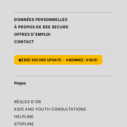
Règle
N°7 – Réagir et signaler
Règle
N°8 – Protéger sa vie privée
DONNÉES PERSONNELLES
Règle
N°9 – Savoir s’accorder une pause
À PROPOS DE BEE SECURE
OFFRES D’EMPLOI
Règle
N°10 – Des questions ? Parles-en
CONTACT
Règle
N°1 – Utiliser un mot de passe sûr
BEE SECURE UPDATE - ABONNEZ-VOUS!
Pages
RÈGLES D’OR
KIDS AND YOUTH CONSULTATIONS
HELPLINE
STOPLINE