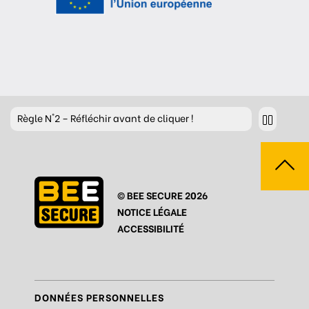
Règle
N°2 – Réfléchir avant de cliquer !
Règle
N°3 – Réfléchir à ce que l’on publie
Règle
N°4 – Respecter les autres
© BEE SECURE 2026
Règle
N°5 – Se protéger du piratage
NOTICE LÉGALE
Règle
N°6 – Remettre en question ce que l’on voit
ACCESSIBILITÉ
Règle
N°7 – Réagir et signaler
Règle
N°8 – Protéger sa vie privée
DONNÉES PERSONNELLES