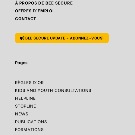
Règle
N°9 – Savoir s’accorder une pause
À PROPOS DE BEE SECURE
OFFRES D’EMPLOI
Règle
N°10 – Des questions ? Parles-en
CONTACT
Règle
N°1 – Utiliser un mot de passe sûr
BEE SECURE UPDATE - ABONNEZ-VOUS!
Pages
RÈGLES D’OR
KIDS AND YOUTH CONSULTATIONS
HELPLINE
STOPLINE
NEWS
PUBLICATIONS
FORMATIONS