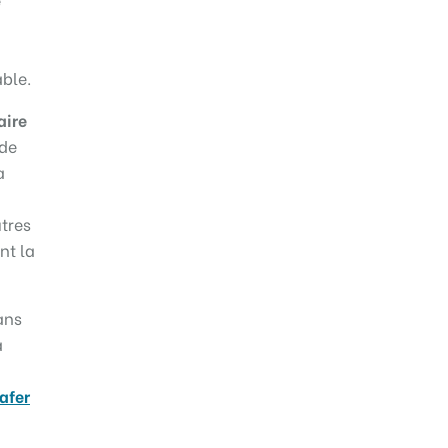
,
able.
aire
 de
a
tres
nt la
ans
a
afer