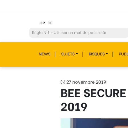
FR
DE
Règle
N°2 – Réfléchir avant de cliquer !
Règle
N°3 – Réfléchir à ce que l’on publie
NEWS
SUJETS
RISQUES
PUBL
Règle
N°4 – Respecter les autres
Règle
N°5 – Se protéger du piratage
Règle
N°6 – Remettre en question ce que l’on voit
27 novembre 2019
BEE SECURE 
Règle
N°7 – Réagir et signaler
2019
Règle
N°8 – Protéger sa vie privée
Règle
N°9 – Savoir s’accorder une pause
Règle
N°10 – Des questions ? Parles-en