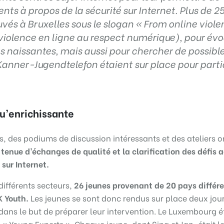
nts à propos de la sécurité sur Internet. Plus de 2
uvés à Bruxelles sous le slogan « From online viol
a violence en ligne au respect numérique), pour év
es naissantes, mais aussi pour chercher de possibl
Kanner-Jugendtelefon étaient sur place pour parti
qu’enrichissante
 des podiums de discussion intéressants et des ateliers o
 tenue d’échanges de qualité et la clarification des défis 
sur Internet.
ifférents secteurs,
26 jeunes provenant de 20 pays différ
K Youth.
Les jeunes se sont donc rendus sur place deux jou
 dans le but de préparer leur intervention. Le Luxembourg é
 « Young Experts ». Chaque jeune, dont Sina et Jan, était l