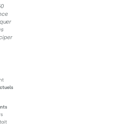
50
ence
oquer
es
ciper
nt
actuels
ents
rs
tait
e