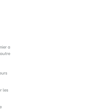
mier a
 autre
eurs
r les
e