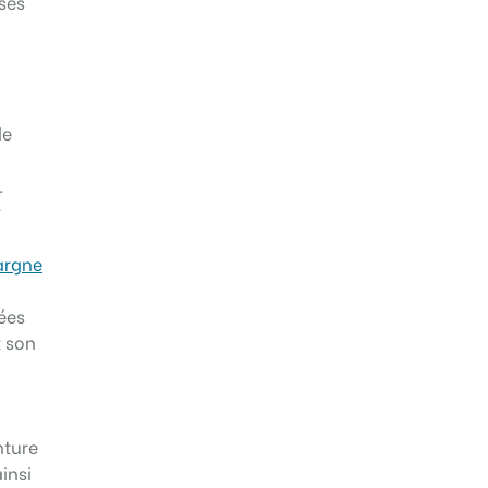
rses
de
.
r
argne
ées
t son
nture
insi