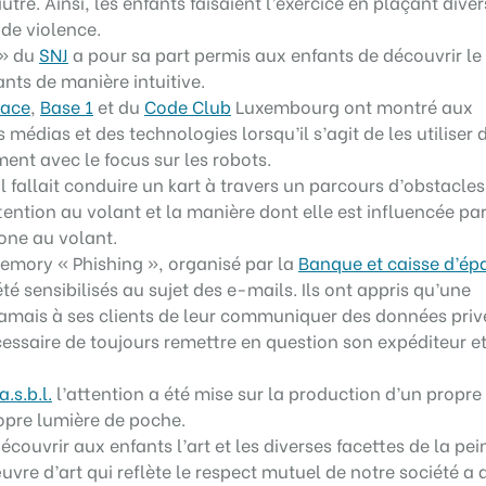
utre. Ainsi, les enfants faisaient l’exercice en plaçant dive
de violence.
 » du
SNJ
a pour sa part permis aux enfants de découvrir le
nts de manière intuitive.
pace
,
Base 1
et du
Code Club
Luxembourg ont montré aux
médias et des technologies lorsqu’il s’agit de les utiliser 
nt avec le focus sur les robots.
 il fallait conduire un kart à travers un parcours d’obstacles
ttention au volant et la manière dont elle est influencée pa
hone au volant.
Memory « Phishing », organisé par la
Banque et caisse d’ép
été sensibilisés au sujet des e-mails. Ils ont appris qu’une
mais à ses clients de leur communiquer des données priv
écessaire de toujours remettre en question son expéditeur e
.s.b.l.
l’attention a été mise sur la production d’un propre
opre lumière de poche.
découvrir aux enfants l’art et les diverses facettes de la pei
vre d’art qui reflète le respect mutuel de notre société a a