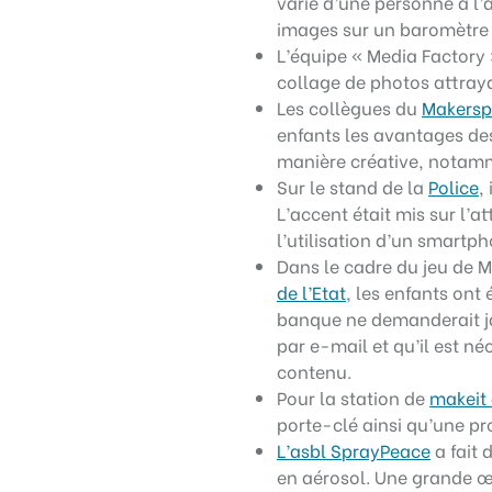
varie d’une personne à l’a
images sur un baromètre 
L’équipe « Media Factory
collage de photos attraya
Les collègues du
Makers
enfants les avantages des 
manière créative, notamme
Sur le stand de la
Police
,
L’accent était mis sur l’a
l’utilisation d’un smartp
Dans le cadre du jeu de 
de l’Etat
, les enfants ont 
banque ne demanderait ja
par e-mail et qu’il est n
contenu.
Pour la station de
makeit a
porte-clé ainsi qu’une pr
L’asbl SprayPeace
a fait 
en aérosol. Une grande œu