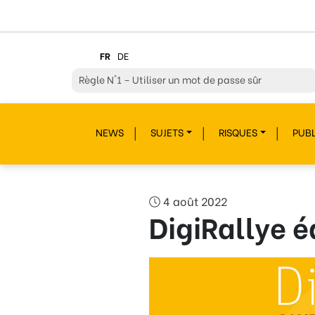
FR
DE
Règle
N°2 – Réfléchir avant de cliquer !
Règle
N°3 – Réfléchir à ce que l’on publie
NEWS
SUJETS
RISQUES
PUBL
Règle
N°4 – Respecter les autres
Règle
N°5 – Se protéger du piratage
Règle
N°6 – Remettre en question ce que l’on voit
4 août 2022
DigiRallye é
Règle
N°7 – Réagir et signaler
Règle
N°8 – Protéger sa vie privée
Règle
N°9 – Savoir s’accorder une pause
Règle
N°10 – Des questions ? Parles-en