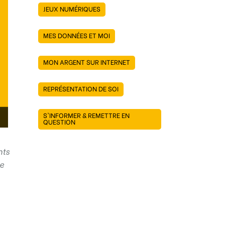
JEUX NUMÉRIQUES
MES DONNÉES ET MOI
MON ARGENT SUR INTERNET
REPRÉSENTATION DE SOI
S'INFORMER & REMETTRE EN
QUESTION
nts
de