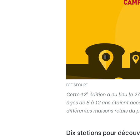
Règle
N°1 – Utiliser un mot de passe sûr
BEE SECURE
e
Cette 12
édition a eu lieu le 
âgés de 8 à 12 ans étaient ac
différentes maisons relais du p
Dix stations pour découv