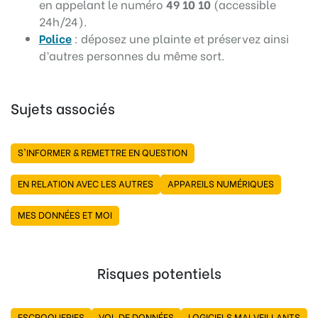
en appelant le numéro
49 10 10
(accessible
24h/24).
Police
: déposez une plainte et préservez ainsi
d’autres personnes du même sort.
Sujets associés
S'INFORMER & REMETTRE EN QUESTION
EN RELATION AVEC LES AUTRES
APPAREILS NUMÉRIQUES
MES DONNÉES ET MOI
Risques potentiels
ESCROQUERIES
VOL DE DONNÉES
LOGICIELS MALVEILLANTS