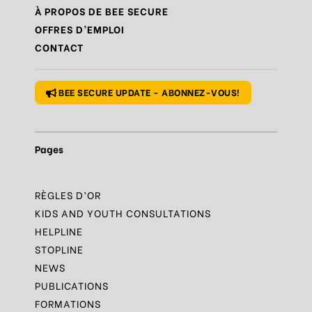
Règle
N°9 – Savoir s’accorder une pause
À PROPOS DE BEE SECURE
OFFRES D’EMPLOI
Règle
N°10 – Des questions ? Parles-en
CONTACT
Règle
N°1 – Utiliser un mot de passe sûr
BEE SECURE UPDATE - ABONNEZ-VOUS!
Pages
RÈGLES D’OR
KIDS AND YOUTH CONSULTATIONS
HELPLINE
STOPLINE
NEWS
PUBLICATIONS
FORMATIONS