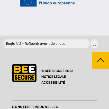
Règle
N°2 – Réfléchir avant de cliquer !
Règle
N°3 – Réfléchir à ce que l’on publie
Règle
N°4 – Respecter les autres
© BEE SECURE 2026
Règle
N°5 – Se protéger du piratage
NOTICE LÉGALE
Règle
N°6 – Remettre en question ce que l’on voit
ACCESSIBILITÉ
Règle
N°7 – Réagir et signaler
Règle
N°8 – Protéger sa vie privée
DONNÉES PERSONNELLES