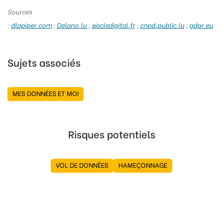
Sources
:
dlapiper.com
;
Delano.lu
;
siecledigital.fr
;
cnpd.public.lu
;
gdpr.eu
Sujets associés
MES DONNÉES ET MOI
Risques potentiels
VOL DE DONNÉES
HAMEÇONNAGE