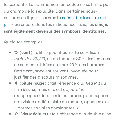
la sexualité. La communication codée ne se limite pas
au champ de la sexualité. Dans certaines sous-
cultures en ligne – comme la
scène dite incel ou red
pill
– ou encore dans les milieux néonazis, les
emojis
sont également devenus des symboles identitaires.
Quelques exemples :
💯
(cent)
: utilisé pour illustrer la soi-disant
règle des 80/20
, selon laquelle 80 % des femmes
ne seraient attirées que par 20 % des hommes.
Cette croyance est souvent invoquée pour
justifier des discours misogynes.
💊
(pilule rouge)
: fait référence à la
Red Pill
du
film
Matrix
, mais elle est aujourd’hui
réappropriée dans certains forums pour exprimer
une vision antiféministe du monde, opposée aux
« normes sociales dominantes ».
⚡⚡
(deux éclairs) :
fait référence à la double rune