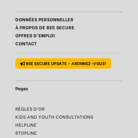
Règle
N°6 – Remettre en question ce que l’on voit
Règle
N°7 – Réagir et signaler
DONNÉES PERSONNELLES
Règle
N°8 – Protéger sa vie privée
À PROPOS DE BEE SECURE
OFFRES D’EMPLOI
Règle
N°9 – Savoir s’accorder une pause
CONTACT
Règle
N°10 – Des questions ? Parles-en
BEE SECURE UPDATE - ABONNEZ-VOUS!
Pages
RÈGLES D’OR
KIDS AND YOUTH CONSULTATIONS
HELPLINE
STOPLINE