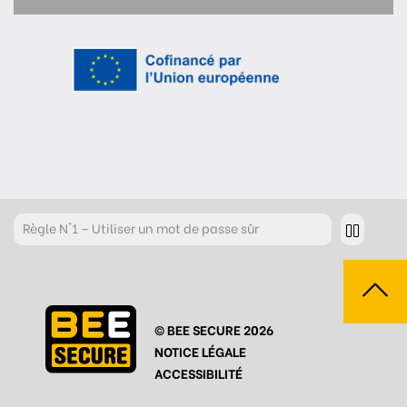
Règle
N°1 – Utiliser un mot de passe sûr
Règle
N°2 – Réfléchir avant de cliquer !
Règle
N°3 – Réfléchir à ce que l’on publie
© BEE SECURE 2026
Règle
N°4 – Respecter les autres
NOTICE LÉGALE
Règle
N°5 – Se protéger du piratage
ACCESSIBILITÉ