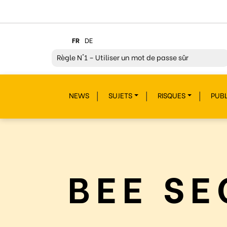
FR
DE
Règle
N°1 – Utiliser un mot de passe sûr
Règle
N°2 – Réfléchir avant de cliquer !
NEWS
SUJETS
RISQUES
PUBL
Règle
N°3 – Réfléchir à ce que l’on publie
Règle
N°4 – Respecter les autres
Règle
N°5 – Se protéger du piratage
Règle
N°6 – Remettre en question ce que l’on voit
BEE SE
Règle
N°7 – Réagir et signaler
Règle
N°8 – Protéger sa vie privée
Règle
N°9 – Savoir s’accorder une pause