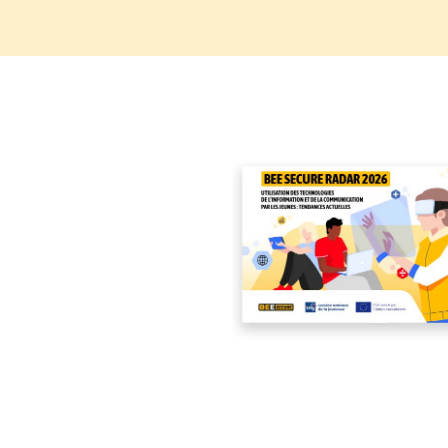
Règle
N°10 – Des questions ? Parles-en