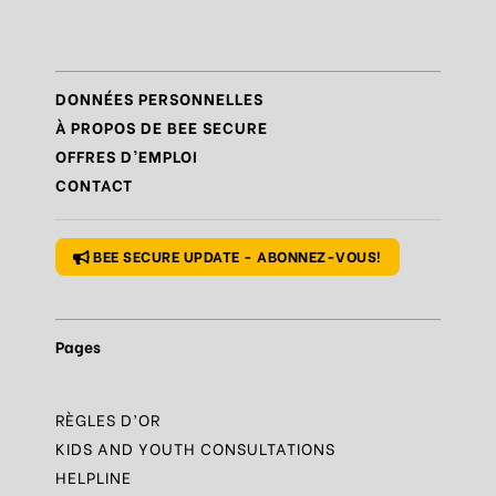
Règle
N°7 – Réagir et signaler
Règle
N°8 – Protéger sa vie privée
DONNÉES PERSONNELLES
Règle
N°9 – Savoir s’accorder une pause
À PROPOS DE BEE SECURE
OFFRES D’EMPLOI
Règle
N°10 – Des questions ? Parles-en
CONTACT
Règle
N°1 – Utiliser un mot de passe sûr
BEE SECURE UPDATE - ABONNEZ-VOUS!
Pages
RÈGLES D’OR
KIDS AND YOUTH CONSULTATIONS
HELPLINE