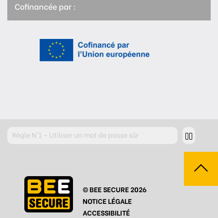
Cofinancée par :
Règle
N°2 – Réfléchir avant de cliquer !
Règle
N°3 – Réfléchir à ce que l’on publie
Règle
N°4 – Respecter les autres
© BEE SECURE 2026
Règle
N°5 – Se protéger du piratage
NOTICE LÉGALE
Règle
N°6 – Remettre en question ce que l’on voit
ACCESSIBILITÉ