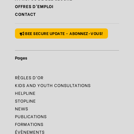
OFFRES D’EMPLOI
Règle
N°9 – Savoir s’accorder une pause
CONTACT
Règle
N°10 – Des questions ? Parles-en
BEE SECURE UPDATE - ABONNEZ-VOUS!
Pages
RÈGLES D’OR
KIDS AND YOUTH CONSULTATIONS
HELPLINE
STOPLINE
NEWS
PUBLICATIONS
FORMATIONS
ÉVÈNEMENTS