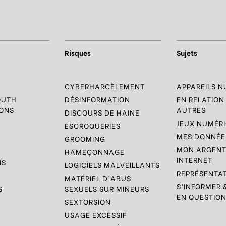
Risques
Sujets
R
CYBERHARCÈLEMENT
APPAREILS 
OUTH
DÉSINFORMATION
EN RELATION
ONS
AUTRES
DISCOURS DE HAINE
JEUX NUMÉR
ESCROQUERIES
MES DONNÉES
GROOMING
MON ARGENT
HAMEÇONNAGE
INTERNET
NS
LOGICIELS MALVEILLANTS
REPRÉSENTAT
S
MATÉRIEL D’ABUS
S’INFORMER 
S
SEXUELS SUR MINEURS
EN QUESTIO
SEXTORSION
USAGE EXCESSIF