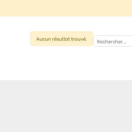
Règle
N°10 – Des questions ? Parles-en
Aucun résultat trouvé.
Re