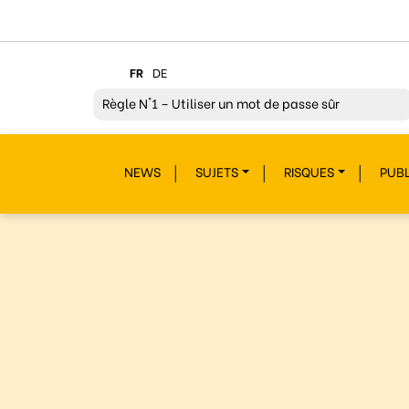
FR
DE
Règle
N°1 – Utiliser un mot de passe sûr
Règle
N°2 – Réfléchir avant de cliquer !
NEWS
SUJETS
RISQUES
PUBL
Règle
N°3 – Réfléchir à ce que l’on publie
Règle
N°4 – Respecter les autres
Règle
N°5 – Se protéger du piratage
Règle
N°6 – Remettre en question ce que l’on voit
Règle
N°7 – Réagir et signaler
Règle
N°8 – Protéger sa vie privée
Règle
N°9 – Savoir s’accorder une pause