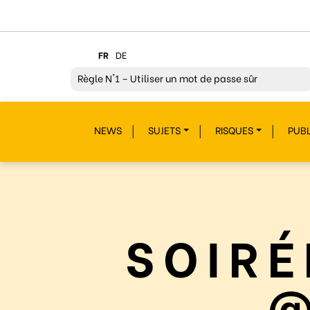
FR
DE
Règle
N°1 – Utiliser un mot de passe sûr
Règle
N°2 – Réfléchir avant de cliquer !
NEWS
SUJETS
RISQUES
PUBL
Règle
N°3 – Réfléchir à ce que l’on publie
Règle
N°4 – Respecter les autres
Règle
N°5 – Se protéger du piratage
Règle
N°6 – Remettre en question ce que l’on voit
SOIRÉ
Règle
N°7 – Réagir et signaler
Règle
N°8 – Protéger sa vie privée
@
Règle
N°9 – Savoir s’accorder une pause