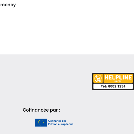
lemency
Cofinancée par :