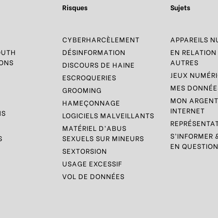
Risques
Sujets
R
CYBERHARCÈLEMENT
APPAREILS 
OUTH
DÉSINFORMATION
EN RELATION
ONS
AUTRES
DISCOURS DE HAINE
JEUX NUMÉR
ESCROQUERIES
MES DONNÉES
GROOMING
MON ARGENT
HAMEÇONNAGE
INTERNET
NS
LOGICIELS MALVEILLANTS
REPRÉSENTAT
S
MATÉRIEL D’ABUS
S’INFORMER 
S
SEXUELS SUR MINEURS
EN QUESTIO
SEXTORSION
USAGE EXCESSIF
VOL DE DONNÉES