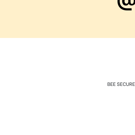
Règle
N°10 – Des questions ? Parles-en
BEE SECURE r