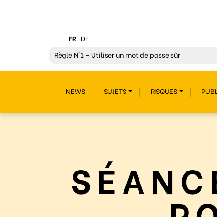
FR
DE
Règle
N°1 – Utiliser un mot de passe sûr
Règle
N°2 – Réfléchir avant de cliquer !
NEWS
SUJETS
RISQUES
PUBL
Règle
N°3 – Réfléchir à ce que l’on publie
Règle
N°4 – Respecter les autres
Règle
N°5 – Se protéger du piratage
Règle
N°6 – Remettre en question ce que l’on voit
SÉANC
Règle
N°7 – Réagir et signaler
Règle
N°8 – Protéger sa vie privée
P
Règle
N°9 – Savoir s’accorder une pause