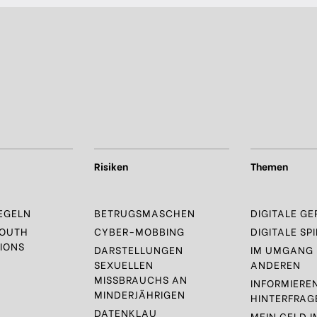
Risiken
Themen
EGELN
BETRUGSMASCHEN
DIGITALE GE
YOUTH
CYBER-MOBBING
DIGITALE SPI
IONS
DARSTELLUNGEN
IM UMGANG 
SEXUELLEN
ANDEREN
MISSBRAUCHS AN
INFORMIERE
MINDERJÄHRIGEN
HINTERFRAG
DATENKLAU
MEIN GELD I