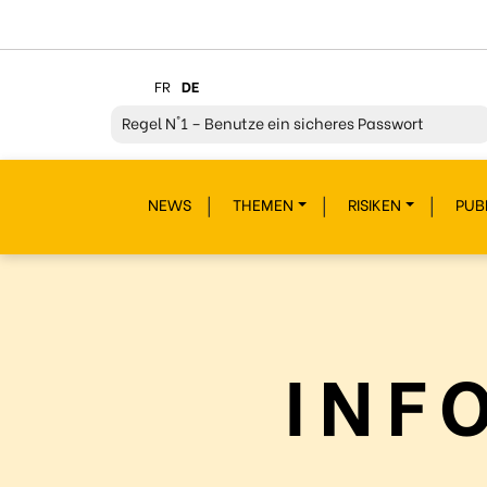
FR
DE
Regel
N°1 – Benutze ein sicheres Passwort
Regel
N°2 – Überdenke jeden deiner Klicks
NEWS
THEMEN
RISIKEN
PUB
Regel
N°3 – Überdenke was du postest
Regel
N°4 – Respektiere andere
Regel
N°5 – Schütze dich vor Hackern/Malware
Regel
N°6 – Glaub nicht alles im Internet
INF
Regel
N°7 – Schau nicht weg!
Regel
N°8- Schütze deine Geheimnisse
Regel
N°9 – Gönn dir auch mal eine Pause