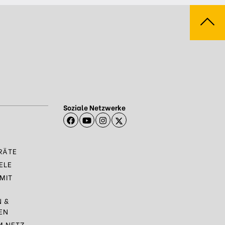
Soziale Netzwerke
RÄTE
ELE
MIT
N &
EN
M NETZ