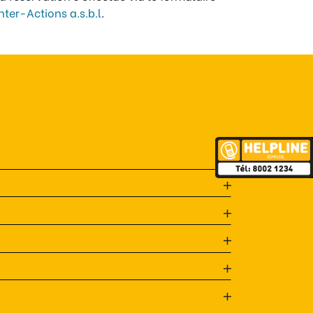
Inter-Actions a.s.b.l
.