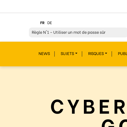
FR
DE
Règle
N°1 – Utiliser un mot de passe sûr
Règle
N°2 – Réfléchir avant de cliquer !
NEWS
SUJETS
RISQUES
PUBL
Règle
N°3 – Réfléchir à ce que l’on publie
Règle
N°4 – Respecter les autres
Règle
N°5 – Se protéger du piratage
Règle
N°6 – Remettre en question ce que l’on voit
CYBE
Règle
N°7 – Réagir et signaler
Règle
N°8 – Protéger sa vie privée
G
Règle
N°9 – Savoir s’accorder une pause