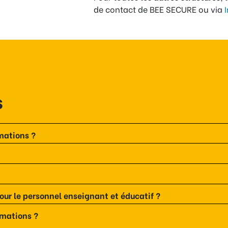
de contact de BEE SECURE ou via
s
mations ?
ur le personnel enseignant et éducatif ?
rmations ?