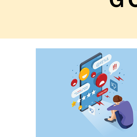
Règle
N°10 – Des questions ? Parles-en