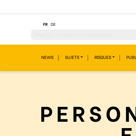
FR
DE
Règle
N°2 – Réfléchir avant de cliquer !
Règle
N°3 – Réfléchir à ce que l’on publie
NEWS
SUJETS
RISQUES
PUBL
Règle
N°4 – Respecter les autres
Règle
N°5 – Se protéger du piratage
Règle
N°6 – Remettre en question ce que l’on voit
Règle
N°7 – Réagir et signaler
PERSO
Règle
N°8 – Protéger sa vie privée
Règle
N°9 – Savoir s’accorder une pause
E
Règle
N°10 – Des questions ? Parles-en