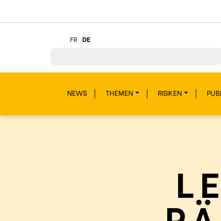
FR
DE
Regel
N°2 – Überdenke jeden deiner Klicks
Regel
N°3 – Überdenke was du postest
NEWS
THEMEN
RISIKEN
PUB
Regel
N°4 – Respektiere andere
Regel
N°5 – Schütze dich vor Hackern/Malware
Regel
N°6 – Glaub nicht alles im Internet
Regel
N°7 – Schau nicht weg!
L
Regel
N°8- Schütze deine Geheimnisse
Regel
N°9 – Gönn dir auch mal eine Pause
PÄ
Regel
N°10 – Fragen? Bleib nicht allein!