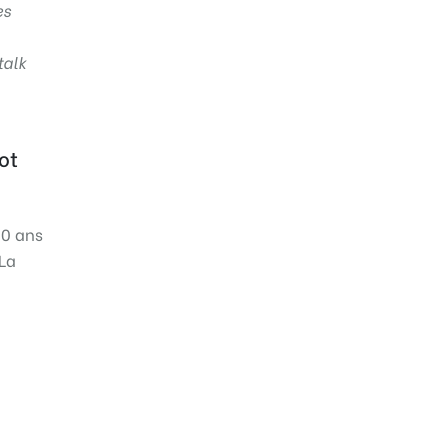
es
talk
ot
50 ans
 La