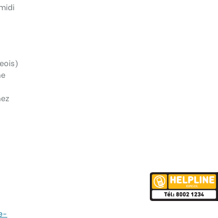
midi
eois)
ne
hez
e-