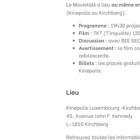
Le Movietalk a lieu
au même end
(Kinepolis au Kirchberg).
Programme :
19h30 projec
Film :
TKT (T’inquiète)
(20
Discussion :
avec BEE SEC
Avertissement :
le film c
adolescente.
Billets :
les places gratuit
Kinepolis.
Lieu
Kinepolis Luxembourg-Kirchb
45, Avenue John F. Kennedy
L-1855 Kirchberg
Retrouvez toutes les informati