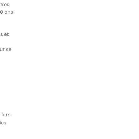
tres
50 ans
s et
ur ce
 film
des