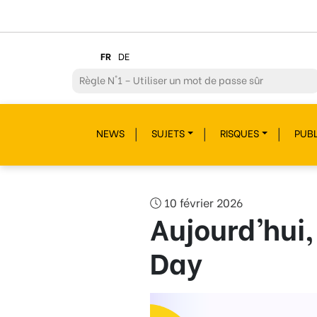
FR
DE
Règle
N°2 – Réfléchir avant de cliquer !
Règle
N°3 – Réfléchir à ce que l’on publie
NEWS
SUJETS
RISQUES
PUBL
Règle
N°4 – Respecter les autres
Règle
N°5 – Se protéger du piratage
Règle
N°6 – Remettre en question ce que l’on voit
10 février 2026
Aujourd’hui,
Règle
N°7 – Réagir et signaler
Day
Règle
N°8 – Protéger sa vie privée
Règle
N°9 – Savoir s’accorder une pause
Règle
N°10 – Des questions ? Parles-en