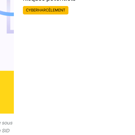
CYBERHARCÈLEMENT
e sous
 SID