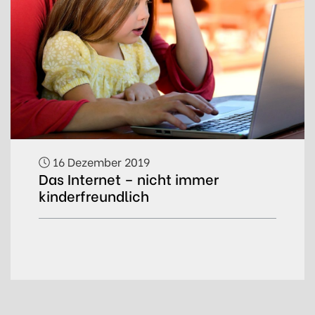
16 Dezember 2019
Das Internet – nicht immer
kinderfreundlich