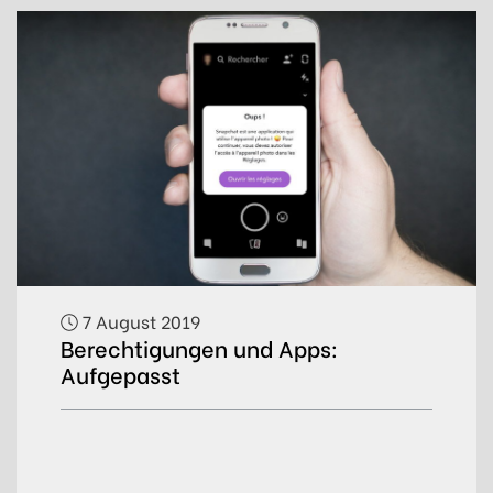
7 August 2019
Berechtigungen und Apps:
Aufgepasst