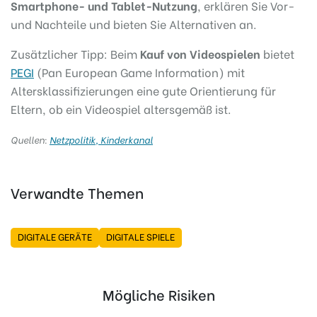
Smartphone- und Tablet-Nutzung
, erklären Sie Vor-
und Nachteile und bieten Sie Alternativen an.
Zusätzlicher Tipp: Beim
Kauf von Videospielen
bietet
PEGI
(Pan European Game Information) mit
Altersklassifizierungen eine gute Orientierung für
Eltern, ob ein Videospiel altersgemäß ist.
Quellen:
Netzpolitik,
Kinderkanal
Verwandte Themen
DIGITALE GERÄTE
DIGITALE SPIELE
Mögliche Risiken