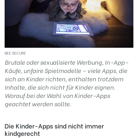
BEE SECURE
Brutale oder sexualisierte Werbung, In-App-
Käufe, unfaire Spielmodelle – viele Apps, die
sich an Kinder richten, enthalten trotzdem
Inhalte, die sich nicht für Kinder eignen.
Worauf bei der Wahl von Kinder-Apps
geachtet werden sollte.
Die Kinder-Apps sind nicht immer
kindgerecht