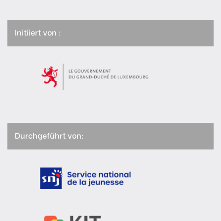
Initiiert von :
Durchgeführt von: