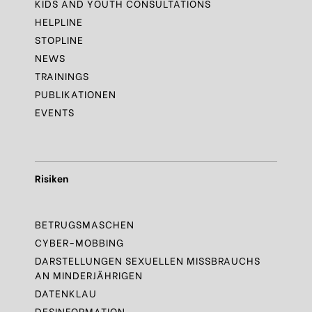
KIDS AND YOUTH CONSULTATIONS
HELPLINE
STOPLINE
NEWS
TRAININGS
PUBLIKATIONEN
EVENTS
Risiken
BETRUGSMASCHEN
CYBER-MOBBING
DARSTELLUNGEN SEXUELLEN MISSBRAUCHS
AN MINDERJÄHRIGEN
DATENKLAU
DESINFORMATION