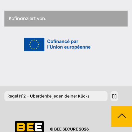
Kofinanziert von:
Regel
N°2 – Überdenke jeden deiner Klicks
Regel
N°3 – Überdenke was du postest
Regel
N°4 – Respektiere andere
© BEE SECURE 2026
Regel
N°5 – Schütze dich vor Hackern/Malware