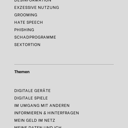
EXZESSIVE NUTZUNG
GROOMING
HATE SPEECH
PHISHING
SCHADPROGRAMME
SEXTORTION
Themen
DIGITALE GERÄTE
DIGITALE SPIELE
IM UMGANG MIT ANDEREN
INFORMIEREN & HINTERFRAGEN
MEIN GELD IM NETZ
MEINE DATEN UND ICH