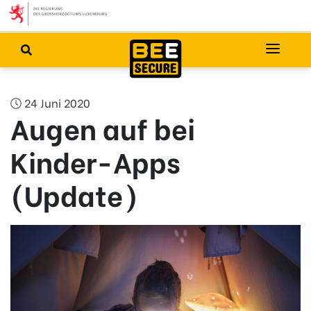
24 Juni 2020
Augen auf bei
Kinder-Apps
(Update)