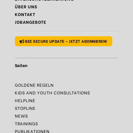
Regel
N°9 – Gönn dir auch mal eine Pause
ÜBER UNS
KONTAKT
Regel
N°10 – Fragen? Bleib nicht allein!
JOBANGEBOTE
Regel
N°1 – Benutze ein sicheres Passwort
BEE SECURE UPDATE – JETZT ABONNIEREN!
Seiten
GOLDENE REGELN
KIDS AND YOUTH CONSULTATIONS
HELPLINE
STOPLINE
NEWS
TRAININGS
PUBLIKATIONEN