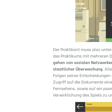
Der Praktikant muss also unte
des Praktikums mit mehreren 
gehen von sozialen Netzwerke
staatlicher Überwachung
. All
Folgen seiner Entscheidungen 
Zugriff auf die Dokumente ei
Fernsehens, sowie auf ein paa
Verwirklichung des Spiels zu u