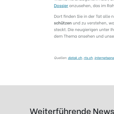
Dossier
anzusehen, das im Rah
Dort finden Sie in der Tat all
schützen
und zu verstehen, w
steckt. Die neugierigen unter 
dem Thema ansehen und unser
Quellen:
datak.ch
,
rts.ch
,
internetsans
Weiterführende New