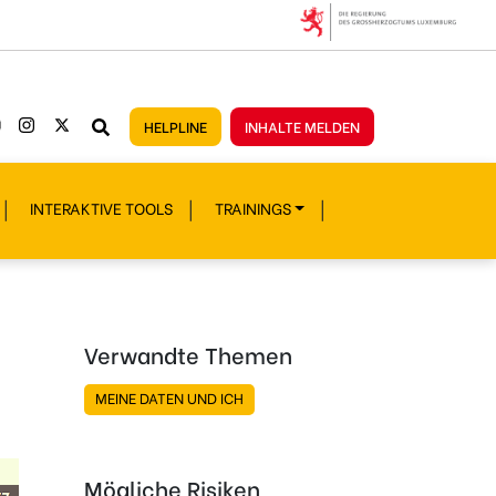
HELPLINE
INHALTE MELDEN
INTERAKTIVE TOOLS
TRAININGS
Verwandte Themen
MEINE DATEN UND ICH
Mögliche Risiken