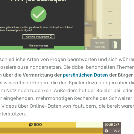
rschiedliche Arten von Fragen beantworten und sich währ
Dossiers auseinandersetzen. Die dabei behandelten Theme
n über die Vermarktung der
persönlichen Daten
der Bürger 
es wesentliche Fragen, die den Spieler dazu bringen über di
im Netz nachzudenken. Außerdem hat der Spieler bei jeder
ner eingehenden, mehrmonatigen Recherche des Schweizer
r Videos über Online-Daten von Youtubern, die bereit ware
nterstützen.