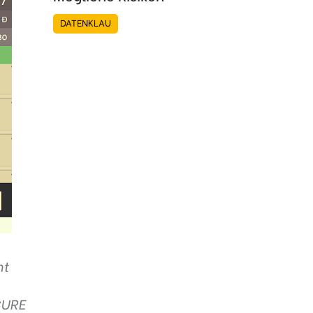
DATENKLAU
ht
CURE