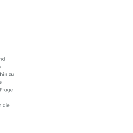
end
n
hin zu
e
 Frage
n die