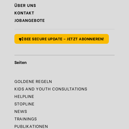
Regel
N°9 – Gönn dir auch mal eine Pause
ÜBER UNS
KONTAKT
Regel
N°10 – Fragen? Bleib nicht allein!
JOBANGEBOTE
Regel
N°1 – Benutze ein sicheres Passwort
BEE SECURE UPDATE – JETZT ABONNIEREN!
Seiten
GOLDENE REGELN
KIDS AND YOUTH CONSULTATIONS
HELPLINE
STOPLINE
NEWS
TRAININGS
PUBLIKATIONEN