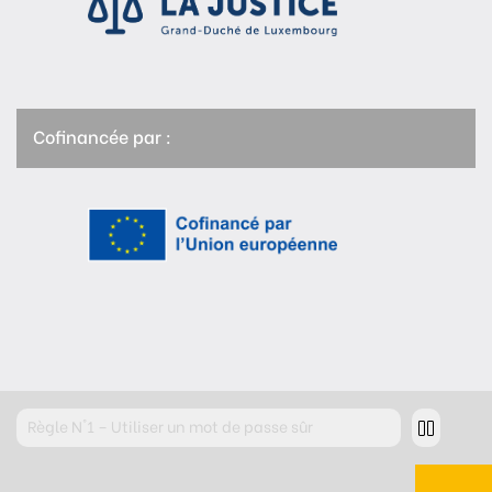
Cofinancée par :
Règle
N°2 – Réfléchir avant de cliquer !
Règle
N°3 – Réfléchir à ce que l’on publie