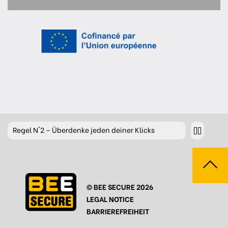
Regel
N°2 – Überdenke jeden deiner Klicks
Regel
N°3 – Überdenke was du postest
Regel
N°4 – Respektiere andere
© BEE SECURE 2026
Regel
N°5 – Schütze dich vor Hackern/Malware
LEGAL NOTICE
Regel
N°6 – Glaub nicht alles im Internet
BARRIEREFREIHEIT