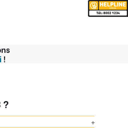
ons
i
!
 ?