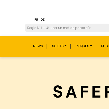
FR
DE
Règle
N°2 – Réfléchir avant de cliquer !
Règle
N°3 – Réfléchir à ce que l’on publie
NEWS
SUJETS
RISQUES
PUBL
Règle
N°4 – Respecter les autres
Règle
N°5 – Se protéger du piratage
Règle
N°6 – Remettre en question ce que l’on voit
Règle
N°7 – Réagir et signaler
SAFE
Règle
N°8 – Protéger sa vie privée
Règle
N°9 – Savoir s’accorder une pause
Règle
N°10 – Des questions ? Parles-en