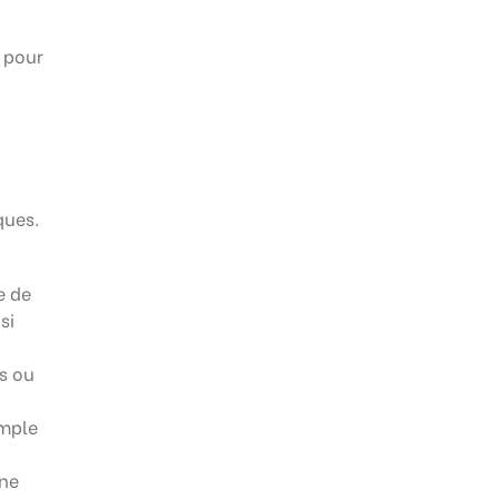
s pour
ques.
e de
si
s ou
emple
une