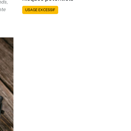
nds,
nte
USAGE EXCESSIF