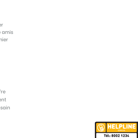
er
e amis
mier
fre
ent
 sain