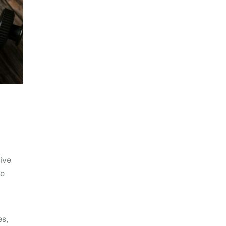
ive
ue
es,